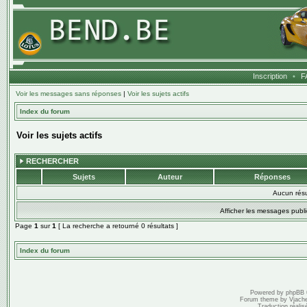
Inscription
•
F
Voir les messages sans réponses
|
Voir les sujets actifs
Index du forum
Voir les sujets actifs
RECHERCHER
Sujets
Auteur
Réponses
Aucun résu
Afficher les messages publi
Page
1
sur
1
[ La recherche a retourné 0 résultats ]
Index du forum
Powered by
phpBB
Forum theme by
Vjach
Traduction réalis