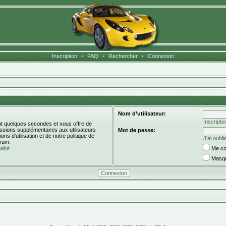
Inscription
•
FAQ
•
Rechercher
•
Connexion
Nom d’utilisateur:
Inscripti
ent quelques secondes et vous offre de
sions supplémentaires aux utilisateurs
Mot de passe:
s d’utilisation et de notre politique de
J’ai oubl
orum.
alité
Me co
Masqu