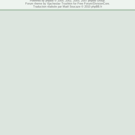
Powered by
phpBB
© 2000, 2002, 2005, 2007 phpBB Group.
Forum theme by
Vjacheslav Trushkin
for
Free Forum
/
DivisionCore
.
Traduction réalisée par
Maël Soucaze
© 2010
phpBB.fr