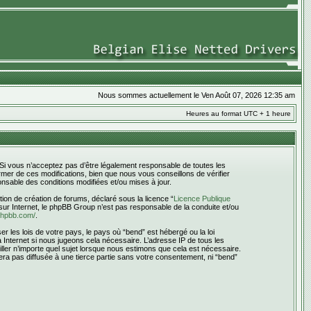
Nous sommes actuellement le Ven Août 07, 2026 12:35 am
Heures au format UTC + 1 heure
 Si vous n’acceptez pas d’être légalement responsable de toutes les
mer de ces modifications, bien que nous vous conseillons de vérifier
nsable des conditions modifiées et/ou mises à jour.
ion de création de forums, déclaré sous la licence “
Licence Publique
s sur Internet, le phpBB Group n’est pas responsable de la conduite et/ou
phpbb.com/
.
 les lois de votre pays, le pays où “bend” est hébergé ou la loi
Internet si nous jugeons cela nécessaire. L’adresse IP de tous les
iller n’importe quel sujet lorsque nous estimons que cela est nécessaire.
era pas diffusée à une tierce partie sans votre consentement, ni “bend”