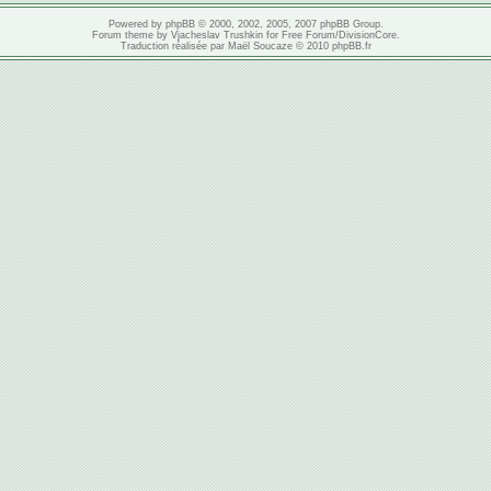
Powered by
phpBB
© 2000, 2002, 2005, 2007 phpBB Group.
Forum theme by
Vjacheslav Trushkin
for
Free Forum
/
DivisionCore
.
Traduction réalisée par
Maël Soucaze
© 2010
phpBB.fr