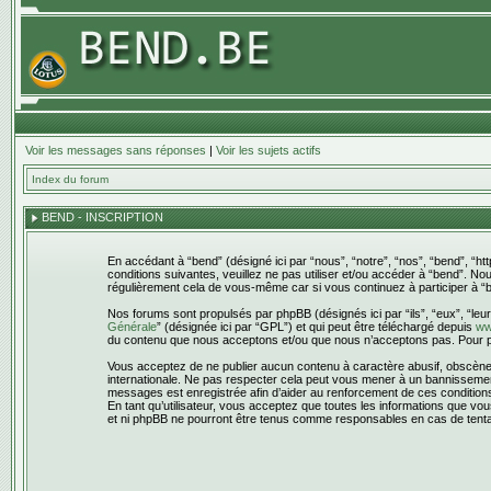
Voir les messages sans réponses
|
Voir les sujets actifs
Index du forum
BEND - INSCRIPTION
En accédant à “bend” (désigné ici par “nous”, “notre”, “nos”, “bend”, “
conditions suivantes, veuillez ne pas utiliser et/ou accéder à “bend”. N
régulièrement cela de vous-même car si vous continuez à participer à “b
Nos forums sont propulsés par phpBB (désignés ici par “ils”, “eux”, “leu
Générale
” (désignée ici par “GPL”) et qui peut être téléchargé depuis
ww
du contenu que nous acceptons et/ou que nous n’acceptons pas. Pour pl
Vous acceptez de ne publier aucun contenu à caractère abusif, obscène, v
internationale. Ne pas respecter cela peut vous mener à un bannissement
messages est enregistrée afin d’aider au renforcement de ces conditions. 
En tant qu’utilisateur, vous acceptez que toutes les informations que v
et ni phpBB ne pourront être tenus comme responsables en cas de tenta