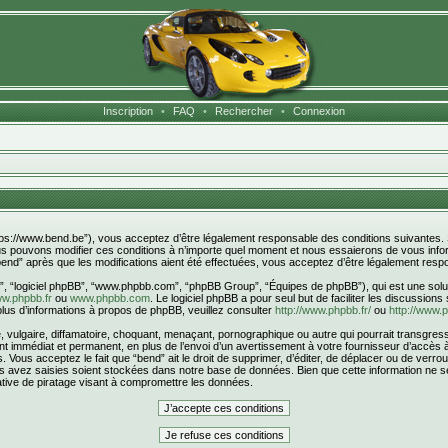
Inscription
•
FAQ
•
Rechercher
•
Connexion
https://www.bend.be”), vous acceptez d’être légalement responsable des conditions suivantes.
ous pouvons modifier ces conditions à n’importe quel moment et nous essaierons de vous infor
end” après que les modifications aient été effectuées, vous acceptez d’être légalement respo
r”, “logiciel phpBB”, “www.phpbb.com”, “phpBB Group”, “Équipes de phpBB”), qui est une solut
w.phpbb.fr
ou
www.phpbb.com
. Le logiciel phpBB a pour seul but de faciliter les discussion
us d’informations à propos de phpBB, veuillez consulter
http://www.phpbb.fr/
ou
http://www.
ulgaire, diffamatoire, choquant, menaçant, pornographique ou autre qui pourrait transgresser
 immédiat et permanent, en plus de l’envoi d’un avertissement à votre fournisseur d’accès à 
Vous acceptez le fait que “bend” ait le droit de supprimer, d’éditer, de déplacer ou de verrou
ous avez saisies soient stockées dans notre base de données. Bien que cette information ne s
tive de piratage visant à compromettre les données.