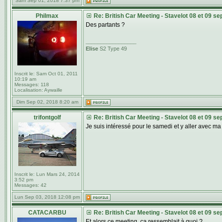
Sam Sep 01, 2018 7:37 pm
Philmax
Re: British Car Meeting - Stavelot 08 et 09 s
Des partants ?
_________________
Elise
S2 Type 49
Inscrit le:
Sam Oct 01, 2011
10:19 am
Messages:
118
Localisation:
Aywaille
Dim Sep 02, 2018 8:20 am
trifontgolf
Re: British Car Meeting - Stavelot 08 et 09 s
Je suis intéressé pour le samedi et y aller avec ma S
Inscrit le:
Lun Mars 24, 2014
3:52 pm
Messages:
42
Lun Sep 03, 2018 12:08 pm
CATACARBU
Re: British Car Meeting - Stavelot 08 et 09 s
Et alors ce meeting, ça ressemblait à quoi ?