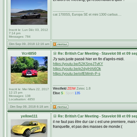
_________________
cat 1700SS, Europa SE et mini 1300 carbus....
Inscrit le:
Lun Déc 03, 2012
7:14 pm
Messages:
784
Dim Sep 09, 2018 12:16 am
Vcr4850
Re: British Car Meeting - Stavelot 08 et 09 s
J'y suis juste passé hier en fin d'après-midi.
https://youtu.be/52KSngJTvKY
https://youtu.be/p2dyjHAi6Ok
https://youtu.be/oifEMmh-P-s
_________________
Westfield
ZEIW
Zetec 1.8
Inscrit le:
Mer Mars 22, 2017
12:15 pm
Elise
S
1
Sport
135
Messages:
138
Localisation:
4850
Dim Sep 09, 2018 6:18 am
yellow111
Re: British Car Meeting - Stavelot 08 et 09 s
il ne faut pas être dur car c est une premiere, ma
franquette, et pas des masses de monde:(