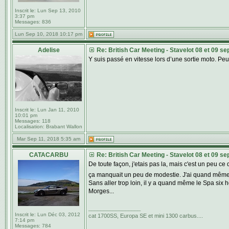
Inscrit le:
Lun Sep 13, 2010
3:37 pm
Messages:
836
Lun Sep 10, 2018 10:17 pm
Adelise
Re: British Car Meeting - Stavelot 08 et 09 s
Y suis passé en vitesse lors d’une sortie moto. 
Inscrit le:
Lun Jan 11, 2010
10:01 pm
Messages:
118
Localisation:
Brabant Wallon
Mar Sep 11, 2018 5:35 am
CATACARBU
Re: British Car Meeting - Stavelot 08 et 09 s
De toute façon, j'etais pas la, mais c'est un peu c
ça manquait un peu de modestie. J'ai quand même
Sans aller trop loin, il y a quand même le Spa six 
Morges...
_________________
Inscrit le:
Lun Déc 03, 2012
cat 1700SS, Europa SE et mini 1300 carbus....
7:14 pm
Messages:
784