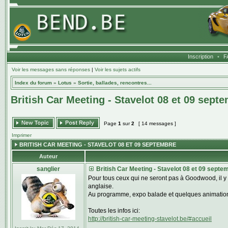
Inscription
•
F
Voir les messages sans réponses
|
Voir les sujets actifs
Index du forum
»
Lotus
»
Sortie, ballades, rencontres...
British Car Meeting - Stavelot 08 et 09 sept
Page
1
sur
2
[ 14 messages ]
Imprimer
BRITISH CAR MEETING - STAVELOT 08 ET 09 SEPTEMBRE
Auteur
sanglier
British Car Meeting - Stavelot 08 et 09 septe
Pour tous ceux qui ne seront pas à Goodwood, il y
anglaise.
Au programme, expo balade et quelques animatio
Toutes les infos ici:
http://british-car-meeting-stavelot.be/#accueil