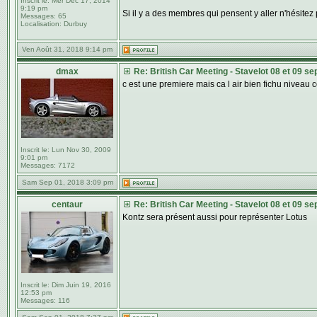
Inscrit le:
Mer Déc 17, 2014
9:19 pm
Si il y a des membres qui pensent y aller n'hésite
Messages:
65
Localisation:
Durbuy
Ven Août 31, 2018 9:14 pm
dmax
Re: British Car Meeting - Stavelot 08 et 09 s
c est une premiere mais ca l air bien fichu niveau 
Inscrit le:
Lun Nov 30, 2009
9:01 pm
Messages:
7172
Sam Sep 01, 2018 3:09 pm
centaur
Re: British Car Meeting - Stavelot 08 et 09 s
Kontz sera présent aussi pour représenter Lotus
Inscrit le:
Dim Juin 19, 2016
12:53 pm
Messages:
116